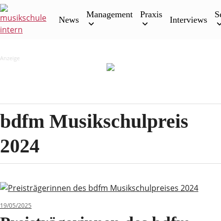
Skip
Management
Praxis
S
to
News
Interviews
content
Anzeige
bdfm Musikschulpreis
2024
19/05/2025