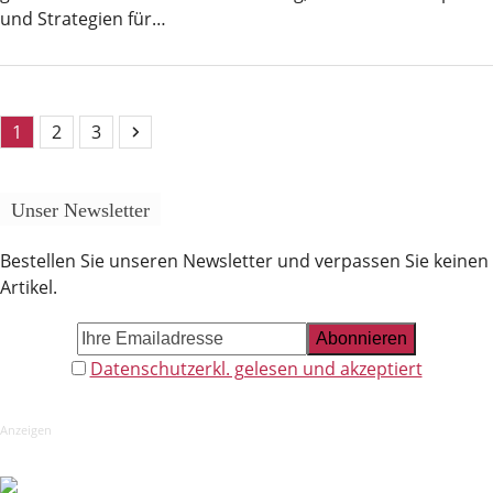
und Strategien für…
Seite
Seite
Seite
Vorwärts
1
2
3
Unser Newsletter
Bestellen Sie unseren Newsletter und verpassen Sie keinen
Artikel.
Datenschutzerkl. gelesen und akzeptiert
Anzeigen