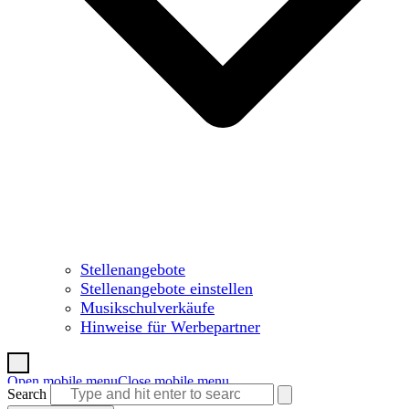
Stellenangebote
Stellenangebote einstellen
Musikschulverkäufe
Hinweise für Werbepartner
Open mobile menu
Close mobile menu
Search
Warenkorb