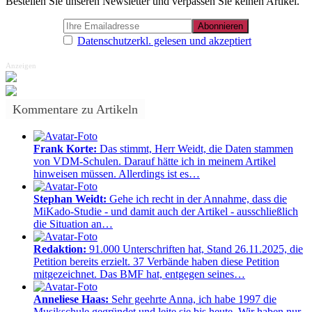
Bestellen Sie unseren Newsletter und verpassen Sie keinen Artikel.
Datenschutzerkl. gelesen und akzeptiert
Anzeigen
Kommentare zu Artikeln
Frank Korte:
Das stimmt, Herr Weidt, die Daten stammen
von VDM-Schulen. Darauf hätte ich in meinem Artikel
hinweisen müssen. Allerdings ist es…
Stephan Weidt:
Gehe ich recht in der Annahme, dass die
MiKado-Studie - und damit auch der Artikel - ausschließlich
die Situation an…
Redaktion:
91.000 Unterschriften hat, Stand 26.11.2025, die
Petition bereits erzielt. 37 Verbände haben diese Petition
mitgezeichnet. Das BMF hat, entgegen seines…
Anneliese Haas:
Sehr geehrte Anna, ich habe 1997 die
Musikschule gegründet und leite sie bis heute. Wir haben nur