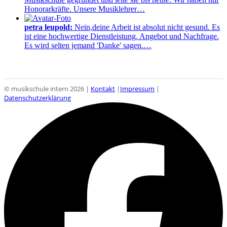
Honorarkräfte. Unsere Musiklehrer…
petra leupold:
Nein,deine Arbeit ist absolut nicht gesund. Es
ist eine hochwertige Dienstleistung. Angebot und Nachfrage.
Es wird selten jemand 'Danke' sagen.…
© musikschule intern 2026 |
Kontakt
|
Impressum
|
Datenschutzerklärung