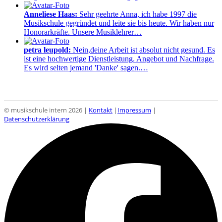
Anneliese Haas:
Sehr geehrte Anna, ich habe 1997 die
Musikschule gegründet und leite sie bis heute. Wir haben nur
Honorarkräfte. Unsere Musiklehrer…
petra leupold:
Nein,deine Arbeit ist absolut nicht gesund. Es
ist eine hochwertige Dienstleistung. Angebot und Nachfrage.
Es wird selten jemand 'Danke' sagen.…
© musikschule intern 2026 |
Kontakt
|
Impressum
|
Datenschutzerklärung