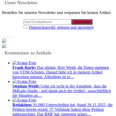
Unser Newsletter
Bestellen Sie unseren Newsletter und verpassen Sie keinen Artikel.
Datenschutzerkl. gelesen und akzeptiert
Anzeigen
Kommentare zu Artikeln
Frank Korte:
Das stimmt, Herr Weidt, die Daten stammen
von VDM-Schulen. Darauf hätte ich in meinem Artikel
hinweisen müssen. Allerdings ist es…
Stephan Weidt:
Gehe ich recht in der Annahme, dass die
MiKado-Studie - und damit auch der Artikel - ausschließlich
die Situation an…
Redaktion:
91.000 Unterschriften hat, Stand 26.11.2025, die
Petition bereits erzielt. 37 Verbände haben diese Petition
mitgezeichnet. Das BMF hat, entgegen seines…