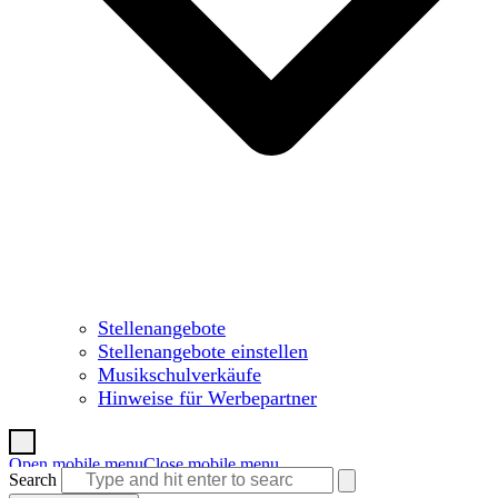
Stellenangebote
Stellenangebote einstellen
Musikschulverkäufe
Hinweise für Werbepartner
Open mobile menu
Close mobile menu
Search
Warenkorb