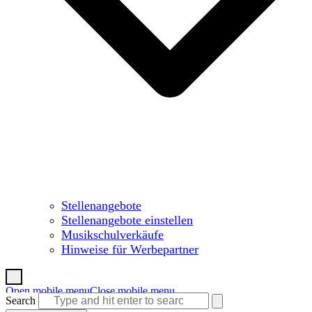
Stellenangebote
Stellenangebote einstellen
Musikschulverkäufe
Hinweise für Werbepartner
Open mobile menu
Close mobile menu
Search
Warenkorb