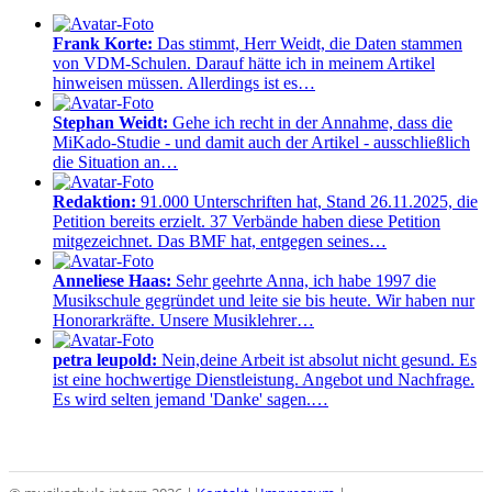
Frank Korte:
Das stimmt, Herr Weidt, die Daten stammen
von VDM-Schulen. Darauf hätte ich in meinem Artikel
hinweisen müssen. Allerdings ist es…
Stephan Weidt:
Gehe ich recht in der Annahme, dass die
MiKado-Studie - und damit auch der Artikel - ausschließlich
die Situation an…
Redaktion:
91.000 Unterschriften hat, Stand 26.11.2025, die
Petition bereits erzielt. 37 Verbände haben diese Petition
mitgezeichnet. Das BMF hat, entgegen seines…
Anneliese Haas:
Sehr geehrte Anna, ich habe 1997 die
Musikschule gegründet und leite sie bis heute. Wir haben nur
Honorarkräfte. Unsere Musiklehrer…
petra leupold:
Nein,deine Arbeit ist absolut nicht gesund. Es
ist eine hochwertige Dienstleistung. Angebot und Nachfrage.
Es wird selten jemand 'Danke' sagen.…