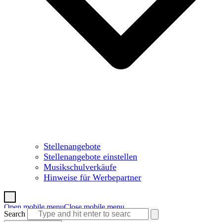
Stellenangebote
Stellenangebote einstellen
Musikschulverkäufe
Hinweise für Werbepartner
Open mobile menu
Close mobile menu
Search
Warenkorb