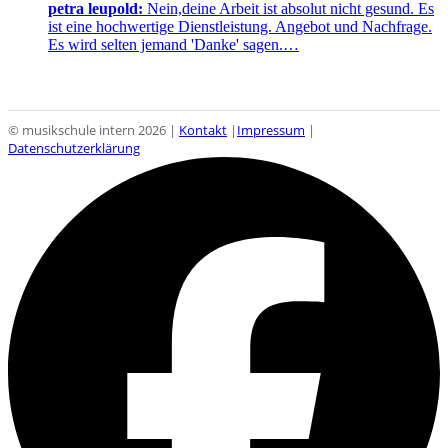
petra leupold:
Nein,deine Arbeit ist absolut nicht gesund. Es
ist eine hochwertige Dienstleistung. Angebot und Nachfrage.
Es wird selten jemand 'Danke' sagen.…
© musikschule intern 2026 |
Kontakt
|
Impressum
|
Datenschutzerklärung