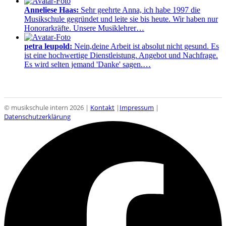
Anneliese Haas:
Sehr geehrte Anna, ich habe 1997 die
Musikschule gegründet und leite sie bis heute. Wir haben nur
Honorarkräfte. Unsere Musiklehrer…
petra leupold:
Nein,deine Arbeit ist absolut nicht gesund. Es
ist eine hochwertige Dienstleistung. Angebot und Nachfrage.
Es wird selten jemand 'Danke' sagen.…
© musikschule intern 2026 |
Kontakt
|
Impressum
|
Datenschutzerklärung