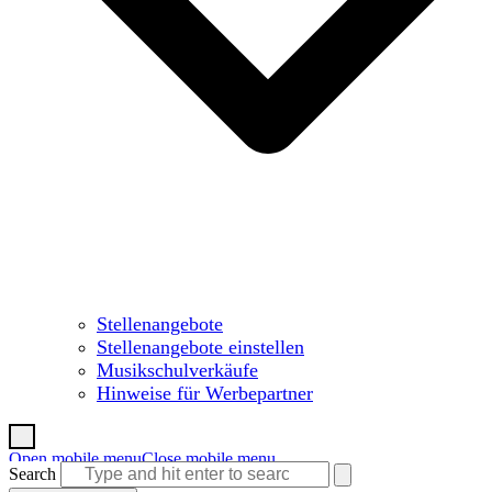
Stellenangebote
Stellenangebote einstellen
Musikschulverkäufe
Hinweise für Werbepartner
Open mobile menu
Close mobile menu
Search
Warenkorb