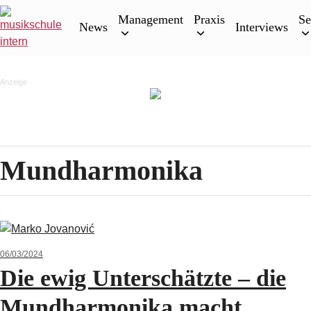
Skip
Management
Praxis
Se
to
News
Interviews
content
Anzeige
Mundharmonika
06/03/2024
Die ewig Unterschätzte – die
Mundharmonika macht