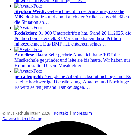
hinweisen müssen. Allerdings ist es…
Stephan Weidt:
Gehe ich recht in der Annahme, dass die
MiKado-Studie - und damit auch der Artikel - ausschließlich
die Situation an…
Redaktion:
91.000 Unterschriften hat, Stand 26.11.2025, die
Petition bereits erzielt. 37 Verbände haben diese Petition
mitgezeichnet. Das BMF hat, entgegen seines…
Anneliese Haas:
Sehr geehrte Anna, ich habe 1997 die
Musikschule gegründet und leite sie bis heute. Wir haben nur
Honorarkräfte. Unsere Musiklehrer…
petra leupold:
Nein,deine Arbeit ist absolut nicht gesund. Es
ist eine hochwertige Dienstleistung. Angebot und Nachfrage.
Es wird selten jemand 'Danke' sagen.…
© musikschule intern 2026 |
Kontakt
|
Impressum
|
Datenschutzerklärung