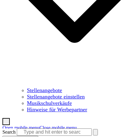
Stellenangebote
Stellenangebote einstellen
Musikschulverkäufe
Hinweise für Werbepartner
Open mobile menu
Close mobile menu
Search
Warenkorb