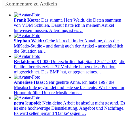
Kommentare zu Artikeln
Frank Korte:
Das stimmt, Herr Weidt, die Daten stammen
von VDM-Schulen. Darauf hätte ich in meinem Artikel
hinweisen müssen. Allerdings ist es…
Stephan Weidt:
Gehe ich recht in der Annahme, dass die
MiKado-Studie - und damit auch der Artikel - ausschließlich
die Situation an…
Redaktion:
91.000 Unterschriften hat, Stand 26.11.2025, die
Petition bereits erzielt. 37 Verbände haben diese Petition
mitgezeichnet. Das BMF hat, entgegen seines…
Anneliese Haas:
Sehr geehrte Anna, ich habe 1997 die
Musikschule gegründet und leite sie bis heute. Wir haben nur
Honorarkräfte. Unsere Musiklehrer…
petra leupold:
Nein,deine Arbeit ist absolut nicht gesund. Es
ist eine hochwertige Dienstleistung. Angebot und Nachfrage.
Es wird selten jemand 'Danke' sagen.…