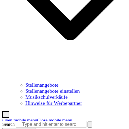
Stellenangebote
Stellenangebote einstellen
Musikschulverkäufe
Hinweise für Werbepartner
Open mobile menu
Close mobile menu
Search
Warenkorb