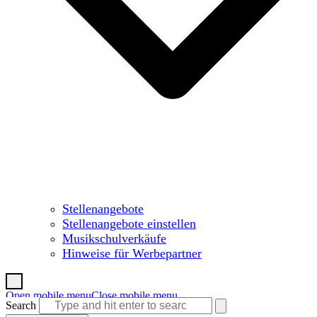
Stellenangebote
Stellenangebote einstellen
Musikschulverkäufe
Hinweise für Werbepartner
Open mobile menu
Close mobile menu
Search
Warenkorb