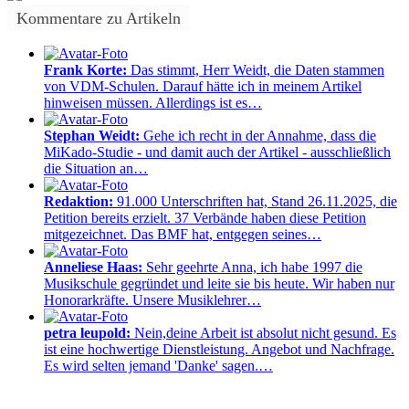
Kommentare zu Artikeln
Frank Korte:
Das stimmt, Herr Weidt, die Daten stammen
von VDM-Schulen. Darauf hätte ich in meinem Artikel
hinweisen müssen. Allerdings ist es…
Stephan Weidt:
Gehe ich recht in der Annahme, dass die
MiKado-Studie - und damit auch der Artikel - ausschließlich
die Situation an…
Redaktion:
91.000 Unterschriften hat, Stand 26.11.2025, die
Petition bereits erzielt. 37 Verbände haben diese Petition
mitgezeichnet. Das BMF hat, entgegen seines…
Anneliese Haas:
Sehr geehrte Anna, ich habe 1997 die
Musikschule gegründet und leite sie bis heute. Wir haben nur
Honorarkräfte. Unsere Musiklehrer…
petra leupold:
Nein,deine Arbeit ist absolut nicht gesund. Es
ist eine hochwertige Dienstleistung. Angebot und Nachfrage.
Es wird selten jemand 'Danke' sagen.…