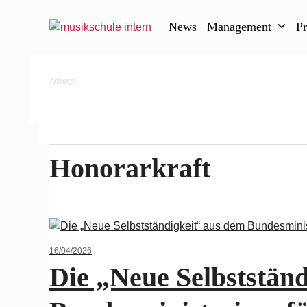
Skip
to
News
Management
P
content
Anzeige
Honorarkraft
16/04/2026
Die „Neue Selbststän