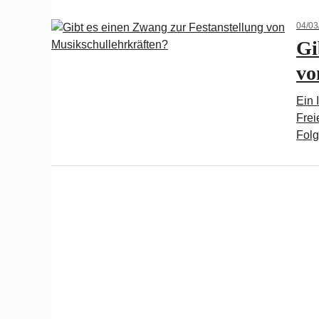
04/03
Gi
vo
Ein 
Frei
Fol