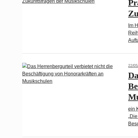
Pr
Zu
Im H
Reih
Auft
22/05
Da
Be
Mu
ein 
„Die
Bes