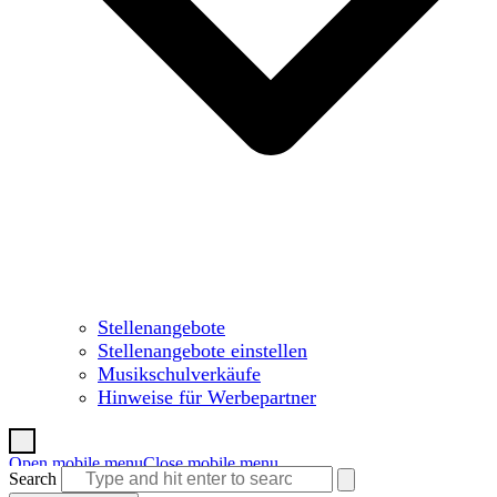
Stellenangebote
Stellenangebote einstellen
Musikschulverkäufe
Hinweise für Werbepartner
Open mobile menu
Close mobile menu
Search
Warenkorb