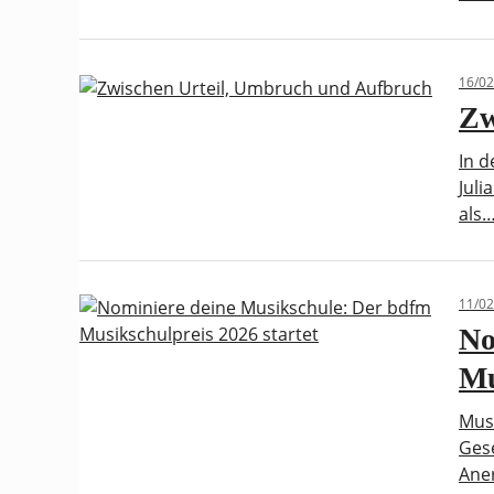
16/02
Zw
In 
Juli
als
11/02
No
Mu
Musi
Gese
Ane