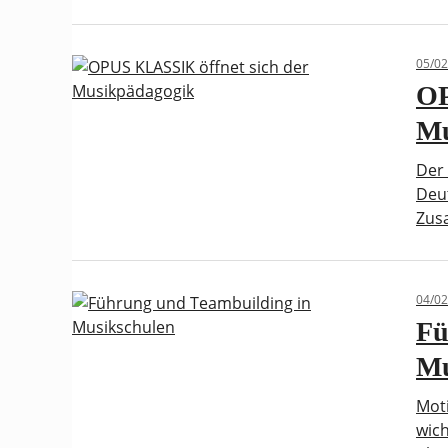
05/02
OP
Mu
Der 
Deut
Zus
04/02
Fü
Mu
Mot
wic