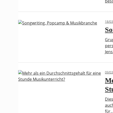
bes
18/03
So
Grup
pers
Jens
09/03
Me
St
Dies
auc
für