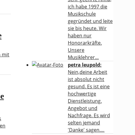
ich habe 1997 die
Musikschule
gegründet und leite
sie bis heute. Wir
e
haben nur
Honorarkräfte.
Unsere
n mit
Musiklehrer…
petra leupold:
Nein,deine Arbeit
ist absolut nicht
gesund. Es ist eine
hochwertige
ne
Dienstleistung.
Angebot und
Nachfrage. Es wird
s
selten jemand
zen
'Danke' sagen.…