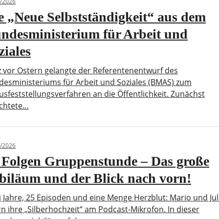
/2026
e „Neue Selbstständigkeit“ aus dem
ndesministerium für Arbeit und
ziales
 vor Ostern gelangte der Referentenentwurf des
esministeriums für Arbeit und Soziales (BMAS) zum
usfeststellungsverfahren an die Öffentlichkeit. Zunächst
ichtete…
/2026
 Folgen Gruppenstunde – Das große
biläum und der Blick nach vorn!
 Jahre, 25 Episoden und eine Menge Herzblut: Mario und Jul
rn ihre „Silberhochzeit“ am Podcast-Mikrofon. In dieser