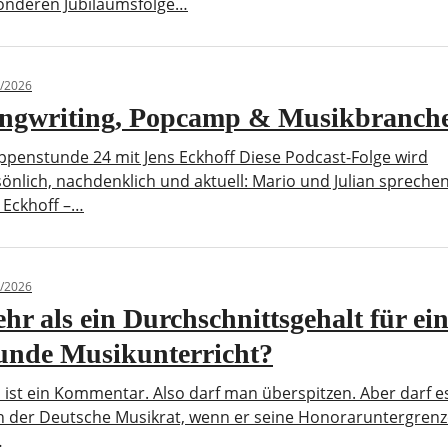
onderen Jubiläumsfolge…
/2026
ngwriting, Popcamp & Musikbranch
penstunde 24 mit Jens Eckhoff Diese Podcast-Folge wird
önlich, nachdenklich und aktuell: Mario und Julian spreche
 Eckhoff –…
/2026
hr als ein Durchschnittsgehalt für ei
unde Musikunterricht?
 ist ein Kommentar. Also darf man überspitzen. Aber darf e
h der Deutsche Musikrat, wenn er seine Honoraruntergren
…