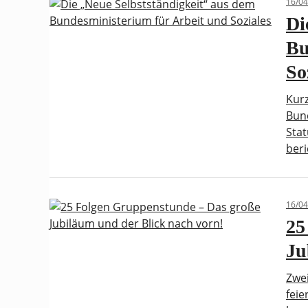
16/04
Di
Bu
So
Kurz
Bund
Stat
ber
16/04
25
Ju
Zwei
feie