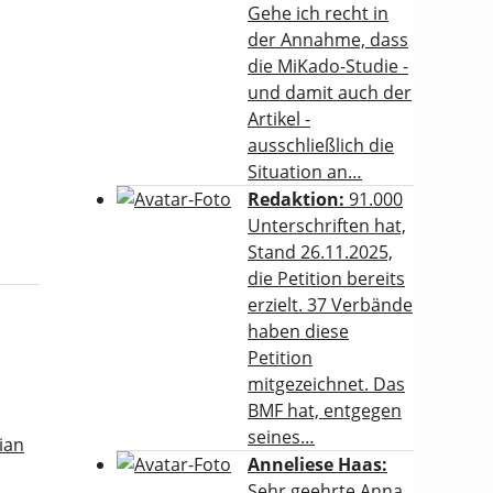
Gehe ich recht in
der Annahme, dass
die MiKado-Studie -
und damit auch der
Artikel -
ausschließlich die
Situation an…
Redaktion:
91.000
Unterschriften hat,
Stand 26.11.2025,
die Petition bereits
erzielt. 37 Verbände
haben diese
Petition
mitgezeichnet. Das
BMF hat, entgegen
seines…
ian
Anneliese Haas:
Sehr geehrte Anna,