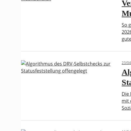
Ve
Mu
So g
2026
gute
23/04
Al
St
Die 
mit 
Soz