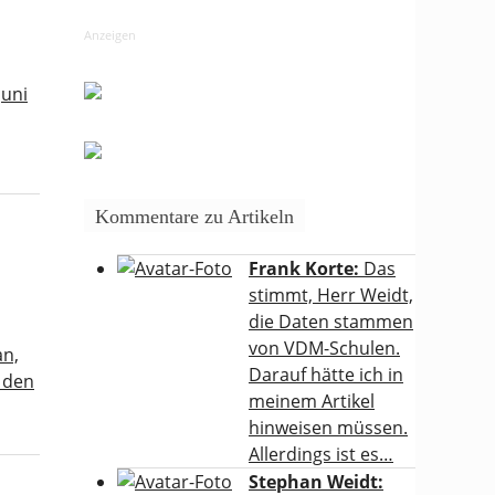
Anzeigen
Juni
Kommentare zu Artikeln
Frank Korte:
Das
stimmt, Herr Weidt,
die Daten stammen
von VDM-Schulen.
an,
Darauf hätte ich in
 den
meinem Artikel
hinweisen müssen.
Allerdings ist es…
Stephan Weidt: