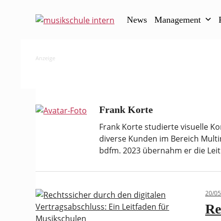
Skip
to
News
Management
content
Anzeige
Frank Korte
Frank Korte studierte visuelle K
diverse Kunden im Bereich Multim
bdfm. 2023 übernahm er die Leit
20/05
Re