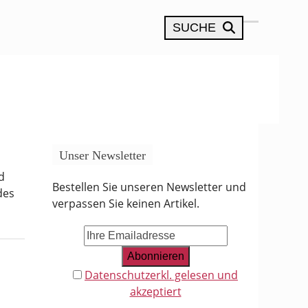
SUCHE
Open
Close
mobile
mobile
menu
menu
Unser Newsletter
d
Bestellen Sie unseren Newsletter und
des
verpassen Sie keinen Artikel.
Datenschutzerkl. gelesen und
akzeptiert