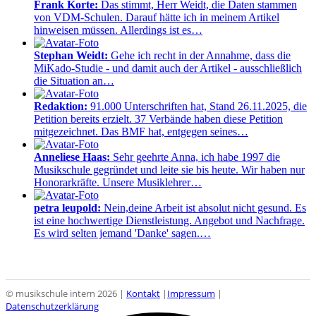
Frank Korte:
Das stimmt, Herr Weidt, die Daten stammen
von VDM-Schulen. Darauf hätte ich in meinem Artikel
hinweisen müssen. Allerdings ist es…
Stephan Weidt:
Gehe ich recht in der Annahme, dass die
MiKado-Studie - und damit auch der Artikel - ausschließlich
die Situation an…
Redaktion:
91.000 Unterschriften hat, Stand 26.11.2025, die
Petition bereits erzielt. 37 Verbände haben diese Petition
mitgezeichnet. Das BMF hat, entgegen seines…
Anneliese Haas:
Sehr geehrte Anna, ich habe 1997 die
Musikschule gegründet und leite sie bis heute. Wir haben nur
Honorarkräfte. Unsere Musiklehrer…
petra leupold:
Nein,deine Arbeit ist absolut nicht gesund. Es
ist eine hochwertige Dienstleistung. Angebot und Nachfrage.
Es wird selten jemand 'Danke' sagen.…
© musikschule intern 2026 |
Kontakt
|
Impressum
|
Datenschutzerklärung