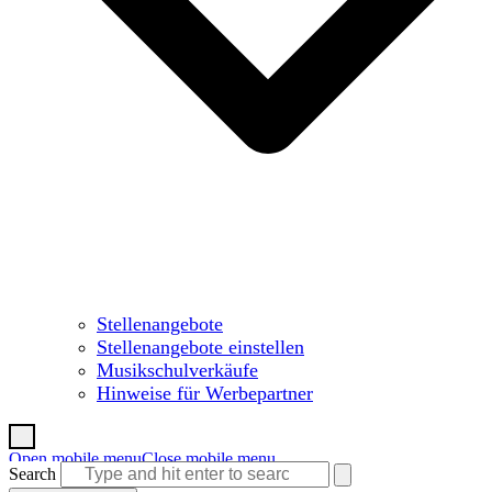
Stellenangebote
Stellenangebote einstellen
Musikschulverkäufe
Hinweise für Werbepartner
Open mobile menu
Close mobile menu
Search
Warenkorb