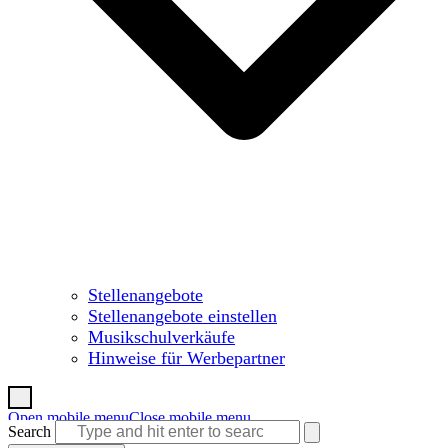
Stellenangebote
Stellenangebote einstellen
Musikschulverkäufe
Hinweise für Werbepartner
Open mobile menu
Close mobile menu
Search
Warenkorb