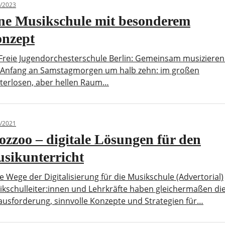
/2023
ne Musikschule mit besonderem
nzept
Freie Jugendorchesterschule Berlin: Gemeinsam musizieren
 Anfang an Samstagmorgen um halb zehn: im großen
sterlosen, aber hellen Raum…
/2021
ozzoo – digitale Lösungen für den
sikunterricht
 Wege der Digitalisierung für die Musikschule (Advertorial)
kschulleiter:innen und Lehrkräfte haben gleichermaßen di
usforderung, sinnvolle Konzepte und Strategien für…