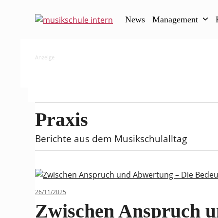
Skip
to
News
Management
content
Anzeige
Praxis
Berichte aus dem Musikschulalltag
26/11/2025
Zwischen Anspruch u