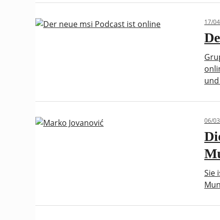
17/04
De
Gru
onl
und
06/03
Di
Mu
Sie 
Mun