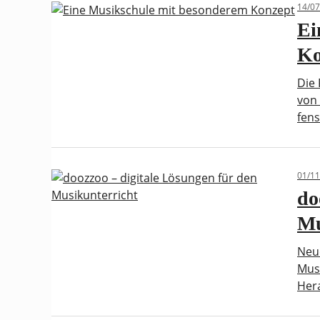
14/07
Ei
Ko
Die 
von
fen
01/11
do
Mu
Neue
Musi
Hera