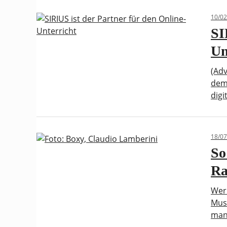
10/02
SI
Un
(Adv
dem
digi
18/07
So
Ra
Wer
Mus
man