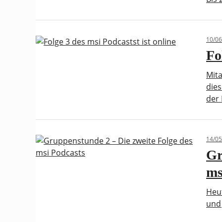
10/06
Fo
Mita
die
der
14/05
Gr
ms
Heut
und