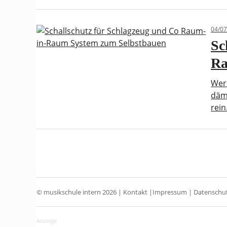
04/07
Sc
Ra
Wer 
dämm
rei
© musikschule intern 2026 |
Kontakt
|
Impressum
|
Datenschut
Anzeige