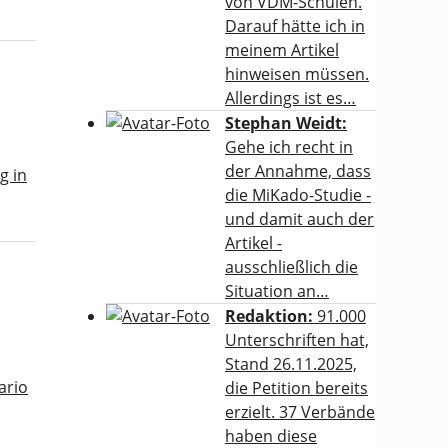
von VDM-Schulen.
Darauf hätte ich in
meinem Artikel
hinweisen müssen.
Allerdings ist es…
Stephan Weidt:
Gehe ich recht in
der Annahme, dass
g in
die MiKado-Studie -
und damit auch der
Artikel -
ausschließlich die
Situation an…
Redaktion:
91.000
Unterschriften hat,
Stand 26.11.2025,
ario
die Petition bereits
erzielt. 37 Verbände
haben diese