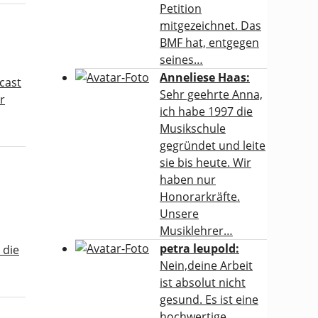
Petition
mitgezeichnet. Das
BMF hat, entgegen
seines…
Anneliese Haas:
cast
Sehr geehrte Anna,
r
ich habe 1997 die
Musikschule
gegründet und leite
sie bis heute. Wir
haben nur
Honorarkräfte.
Unsere
Musiklehrer…
petra leupold:
 die
Nein,deine Arbeit
ist absolut nicht
gesund. Es ist eine
hochwertige