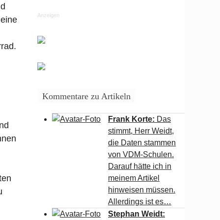
nd
Anzeigen
leine
rad.
Kommentare zu Artikeln
Frank Korte:
Das
end
stimmt, Herr Weidt,
nnen
die Daten stammen
von VDM-Schulen.
Darauf hätte ich in
ten
meinem Artikel
hinweisen müssen.
u
Allerdings ist es…
Stephan Weidt: