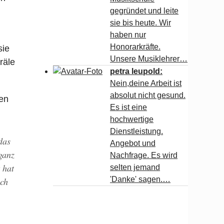
gegründet und leite
sie bis heute. Wir
haben nur
Honorarkräfte.
sie
Unsere Musiklehrer…
räle
petra leupold:
Nein,deine Arbeit ist
absolut nicht gesund.
en
Es ist eine
hochwertige
Dienstleistung.
das
Angebot und
ganz
Nachfrage. Es wird
 hat
selten jemand
'Danke' sagen.…
ich