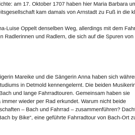
hichte: am 17. Oktober 1707 haben hier Maria Barbara u
tsgesellschaft kam damals von Arnstadt zu Fuß in die k
-Luise Oppelt denselben Weg, allerdings mit dem Fahr
ten Radlerinnen und Radlern, die sich auf die Spuren von
igerin Mareike und die Sängerin Anna haben sich währ
Studiums in Detmold kennengelernt. Die beiden Musikeri
 Bach und lange Fahrradtouren. Gemeinsam haben sie
 immer wieder per Rad erkundet. Warum nicht beide
schaften – Bach und Fahrrad – zusammenführen? Dach
Bach by Bike“, eine geführte Fahrradtour von Bach-Ort z