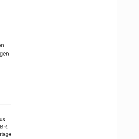
en
egen
mus
 BR,
rtage