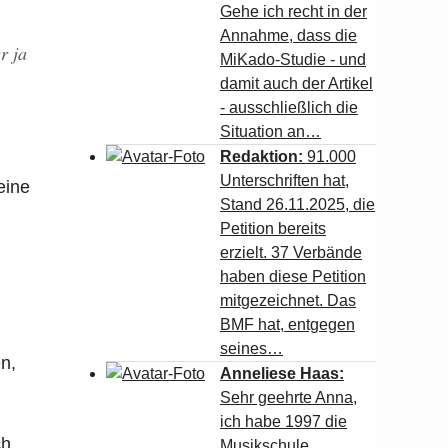
Gehe ich recht in der
Annahme, dass die
r ja
MiKado-Studie - und
damit auch der Artikel
- ausschließlich die
Situation an…
Redaktion:
91.000
Unterschriften hat,
eine
Stand 26.11.2025, die
Petition bereits
erzielt. 37 Verbände
haben diese Petition
mitgezeichnet. Das
BMF hat, entgegen
seines…
n,
Anneliese Haas:
Sehr geehrte Anna,
ich habe 1997 die
ch
Musikschule