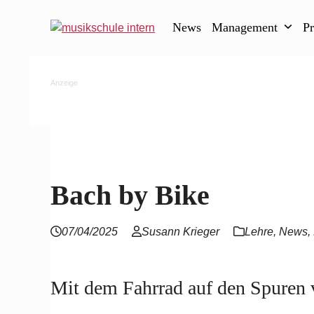
Skip
to
News
Management
P
content
Anzeige
Bach by Bike
07/04/2025
Susann Krieger
Lehre
,
News
,
Mit dem Fahrrad auf den Spuren 