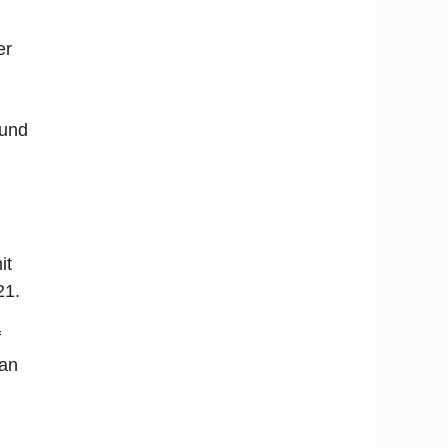
er
 und
it
21.
f
 an