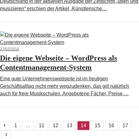
Deutschland In der aktuellen Ausgabe der Zeitschrift „üben und
musizieren“ erschien der Artikel „Künstlerische…
27/02/2018
Die eigene Webseite – WordPress als
Contentmanagement-System
Eine gute Unternehmenswebseite ist im heutigen
Geschäftsalltag nicht mehr wegzudenken, das gilt natürlich
auch für freie Musikschulen. Angebotene Fächer, Preise,…
Vorheriger
Seite
Seite
Seite
Seite
Seite
Seite
Seite
Seite
1
…
11
12
13
14
15
16
17
Vorwärts