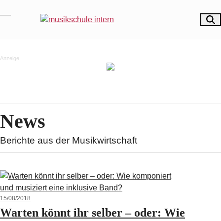
Skip
to
Open
Close
content
mobile
mobile
menu
menu
Anzeige
News
Berichte aus der Musikwirtschaft
15/08/2018
Warten könnt ihr selber – oder: Wie